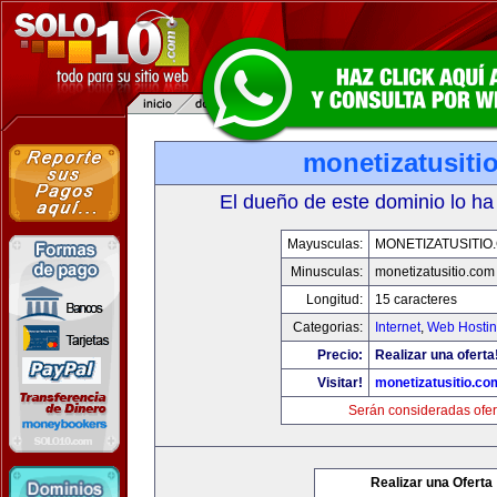
monetizatusiti
El dueño de este dominio lo ha
Mayusculas:
MONETIZATUSITIO
Minusculas:
monetizatusitio.com
Longitud:
15 caracteres
Categorias:
Internet
,
Web Hostin
Precio:
Realizar una oferta
Visitar!
monetizatusitio.co
Serán consideradas ofer
Realizar una Oferta