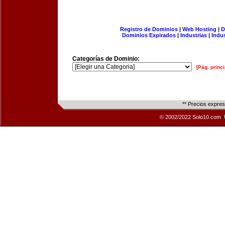
Registro de Dominios
|
Web Hosting
|
D
Dominios Expirados
|
Industrias
|
Indu
Categorías de Dominio:
[Pág. princi
** Precios expre
© 2002/2022 Solo10.com