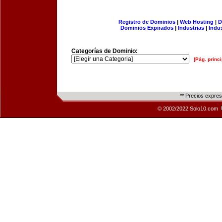
Registro de Dominios
|
Web Hosting
|
D
Dominios Expirados
|
Industrias
|
Indu
Categorías de Dominio:
[Pág. princi
** Precios expre
© 2002/2022 Solo10.com