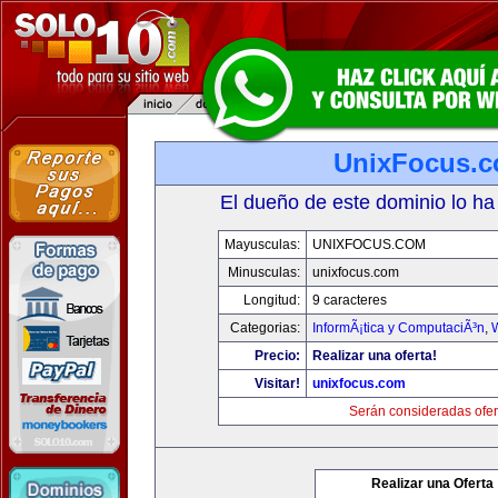
UnixFocus.
El dueño de este dominio lo ha
Mayusculas:
UNIXFOCUS.COM
Minusculas:
unixfocus.com
Longitud:
9 caracteres
Categorias:
InformÃ¡tica y ComputaciÃ³n
,
Precio:
Realizar una oferta!
Visitar!
unixfocus.com
Serán consideradas ofer
Realizar una Oferta