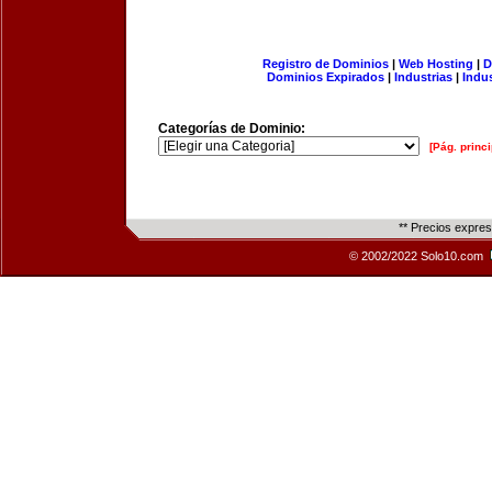
Registro de Dominios
|
Web Hosting
|
D
Dominios Expirados
|
Industrias
|
Indu
Categorías de Dominio:
[Pág. princi
** Precios expre
© 2002/2022 Solo10.com