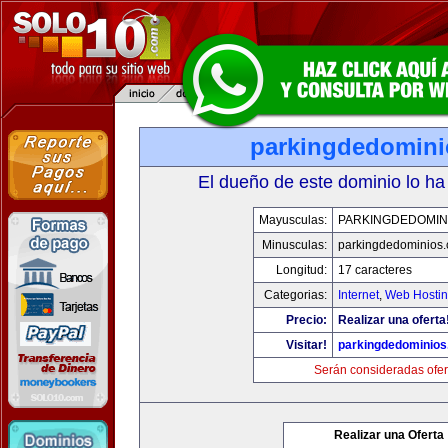
parkingdedomin
El dueño de este dominio lo ha
Mayusculas:
PARKINGDEDOMIN
Minusculas:
parkingdedominios
Longitud:
17 caracteres
Categorias:
Internet
,
Web Hostin
Precio:
Realizar una oferta
Visitar!
parkingdedominio
Serán consideradas ofer
Realizar una Oferta