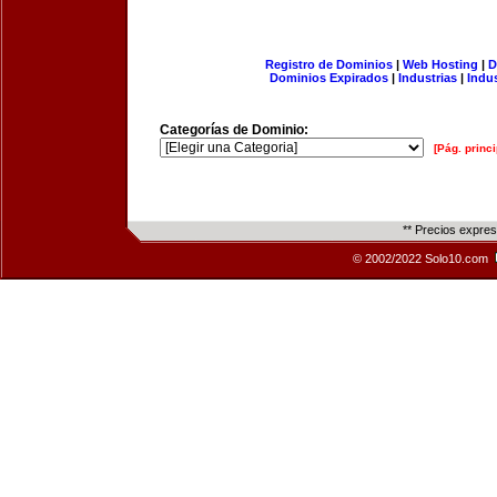
Registro de Dominios
|
Web Hosting
|
D
Dominios Expirados
|
Industrias
|
Indu
Categorías de Dominio:
[Pág. princi
** Precios expre
© 2002/2022 Solo10.com