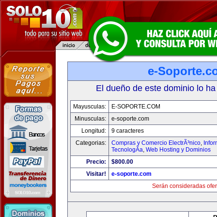
e-Soporte.c
El dueño de este dominio lo ha
Mayusculas:
E-SOPORTE.COM
Minusculas:
e-soporte.com
Longitud:
9 caracteres
Categorias:
Compras y Comercio ElectrÃ³nico
,
Info
TecnologÃ­a
,
Web Hosting y Dominios
Precio:
$800.00
Visitar!
e-soporte.com
Serán consideradas ofer