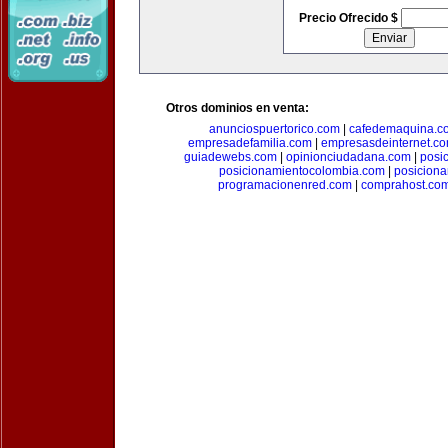
Precio Ofrecido $
Otros dominios en venta:
anunciospuertorico.com
|
cafedemaquina.c
empresadefamilia.com
|
empresasdeinternet.c
guiadewebs.com
|
opinionciudadana.com
|
posi
posicionamientocolombia.com
|
posicion
programacionenred.com
|
comprahost.co