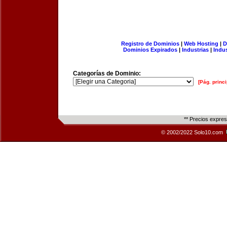
Registro de Dominios
|
Web Hosting
|
D
Dominios Expirados
|
Industrias
|
Indu
Categorías de Dominio:
[Pág. princi
** Precios expre
© 2002/2022 Solo10.com