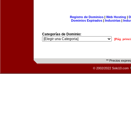
Registro de Dominios
|
Web Hosting
|
D
Dominios Expirados
|
Industrias
|
Indu
Categorías de Dominio:
[Pág. princi
** Precios expre
© 2002/2022 Solo10.com