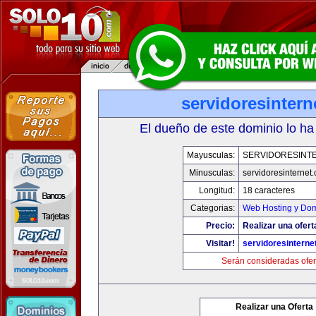
servidoresinter
El dueño de este dominio lo ha
Mayusculas:
SERVIDORESINT
Minusculas:
servidoresinternet
Longitud:
18 caracteres
Categorias:
Web Hosting y Dom
Precio:
Realizar una ofert
Visitar!
servidoresinterne
Serán consideradas ofer
Realizar una Oferta