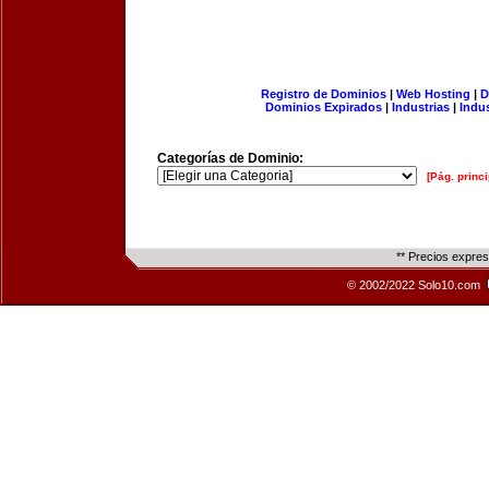
Registro de Dominios
|
Web Hosting
|
D
Dominios Expirados
|
Industrias
|
Indu
Categorías de Dominio:
[Pág. princi
** Precios expre
© 2002/2022 Solo10.com